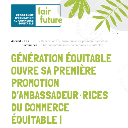
Accueil
Les
Génération Équitable ouvre sa première promotion
actualités
d’Ambassadeur⋅rices du commerce équitable !
GÉNÉRATION ÉQUITABLE
OUVRE SA PREMIÈRE
PROMOTION
D’AMBASSADEUR⋅RICES
DU COMMERCE
ÉQUITABLE !