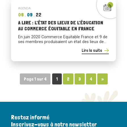
au commerce équitable mis en œuvre […]
AGENDA
08
09
22
A LIRE : L’ÉTAT DES LIEUX DE L’ÉDUCATION
AU COMMERCE ÉQUITABLE EN FRANCE
En juin 2020 Commerce Equitable France et 9 de
ses membres produisaient un état des lieux de
l’éducation au commerce équitable (ECE) en
Lire la suite
France, dressant les contours des activités d’ECE
existantes et la façon dont les organisations
intègrent l’ECE à leurs propres activités. Une
occasion de mieux comprendre les enjeux de
l’ECE et en quoi […]
Page 1 sur 4
1
2
3
4
»
Restez informé
Inscrivez-vous à notre newsletter