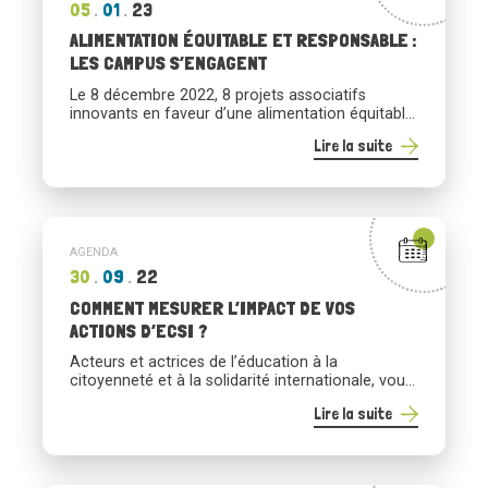
05
01
23
ALIMENTATION ÉQUITABLE ET RESPONSABLE :
LES CAMPUS S’ENGAGENT
Le 8 décembre 2022, 8 projets associatifs
innovants en faveur d’une alimentation équitable
et responsable ont été récompensés parmi les
Lire la suite
13 projets étudiants pré-sélectionnés.
AGENDA
30
09
22
COMMENT MESURER L’IMPACT DE VOS
ACTIONS D’ECSI ?
Acteurs et actrices de l’éducation à la
citoyenneté et à la solidarité internationale, vous
souhaitez mesurer les effets de vos actions ?
Lire la suite
Découvrez cette nouvelle publication du F3E, qui
capitalise sur les expériences et outils innovants
mis en place par les acteurs de l’ECSI, et
notamment sur plusieurs dispositifs d’éducation