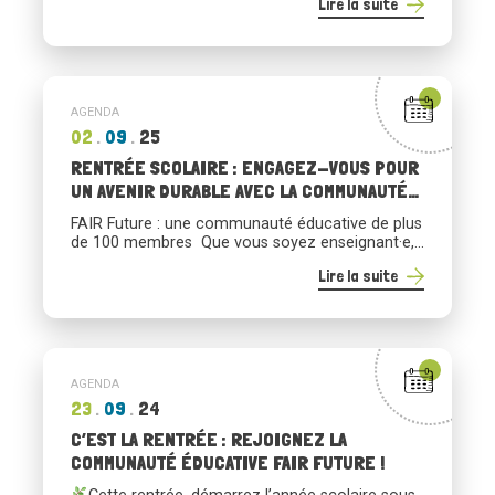
Lire la suite
l’éducation au commerce équitable dans la
promotion des principes et la sensibilisation des
jeunes aux enjeux du développement durable.
AU PROGRAMME (réservé aux membres FAIR
Future) :
Webinaire flash – Outils […]
AGENDA
02
09
25
RENTRÉE SCOLAIRE : ENGAGEZ-VOUS POUR
UN AVENIR DURABLE AVEC LA COMMUNAUTÉ
FAIR FUTURE
FAIR Future : une communauté éducative de plus
de 100 membres Que vous soyez enseignant·e,
animateur·rice, bénévole ou responsable d’un
Lire la suite
établissement éducatif, rejoignez gratuitement la
communauté FAIR Future pour vous outiller et
renforcer l’impact de vos actions de
sensibilisation. Dans un monde en mutation, la
communauté FAIR Future propose aux
acteur·rices éducatif·ves d’aborder les enjeux […]
AGENDA
23
09
24
C’EST LA RENTRÉE : REJOIGNEZ LA
COMMUNAUTÉ ÉDUCATIVE FAIR FUTURE !