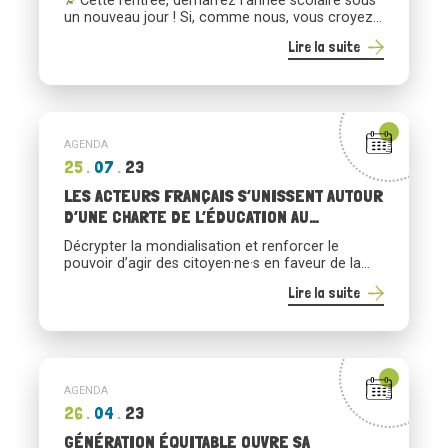
Cette rentrée, démarrez l’année scolaire sous
un nouveau jour ! Si, comme nous, vous croyez
que l’éducation est la clé des grandes
Lire la suite
transformations, et que vous souhaitez vous
investir dans l’éducation au développement
durable et à la citoyenneté et la solidarité
internationale, à travers les valeurs portées par le
mouvement du commerce équitable, alors la […]
AGENDA
25
07
23
LES ACTEURS FRANÇAIS S’UNISSENT AUTOUR
D’UNE CHARTE DE L’ÉDUCATION AU
COMMERCE ÉQUITABLE !
Décrypter la mondialisation et renforcer le
pouvoir d’agir des citoyen·ne·s en faveur de la
transition écologique et solidaire, telles sont les
Lire la suite
ambitions qu’affichent les acteurs français du
commerce équitable en matière d’éducation à la
citoyenneté et à la solidarité internationale. Le 28
juin, les membres de Commerce Equitable
France se sont dotés d’une Charte collective […]
AGENDA
26
04
23
GÉNÉRATION ÉQUITABLE OUVRE SA