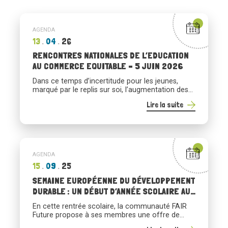
AGENDA
13
04
26
RENCONTRES NATIONALES DE L’EDUCATION
AU COMMERCE EQUITABLE – 5 JUIN 2026
Dans ce temps d’incertitude pour les jeunes,
marqué par le replis sur soi, l’augmentation des
inégalités et la montée des populismes, les
Lire la suite
acteur·trices du programme FAIR Future
d’Éducation au Commerce Équitable (ECE) vous
invitent à la journée nationale de l’ECE. qui sera
consacrée à une question centrale :
« Faire
réseau entre les “éducations à”: […]
AGENDA
15
09
25
SEMAINE EUROPÉENNE DU DÉVELOPPEMENT
DURABLE : UN DÉBUT D’ANNÉE SCOLAIRE AU
SERVICE DU DÉVELOPPEMENT DURABLE
En cette rentrée scolaire, la communauté FAIR
Future propose à ses membres une offre de
webinaires exclusifs pour explorer les leviers de